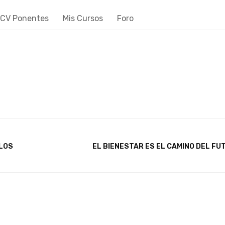
CV Ponentes
Mis Cursos
Foro
alorar en la práctica el niv
LLOS
EL BIENESTAR ES EL CAMINO DEL FU