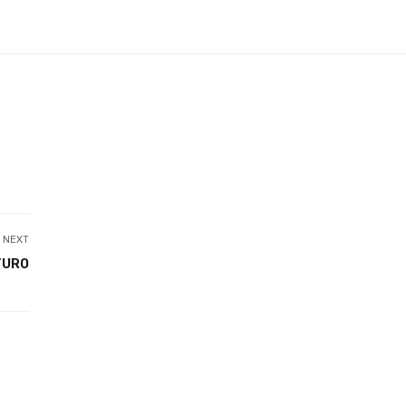
el de bienestar?
NEXT
TURO